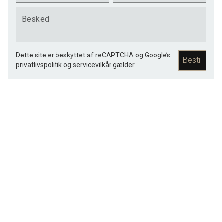
Besked
Dette site er beskyttet af reCAPTCHA og Google’s
Bestil
privatlivspolitik
og
servicevilkår
gælder.