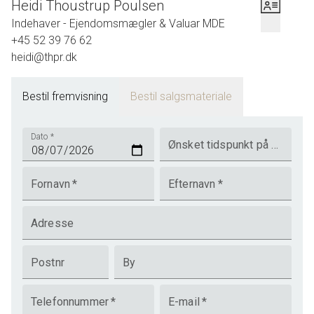
Heidi Thoustrup Poulsen
Indehaver - Ejendomsmægler & Valuar MDE
+45 52 39 76 62
heidi@thpr.dk
Bestil fremvisning
Bestil salgsmateriale
Dato
*
Ønsket tidspunkt på dagen
Fornavn
*
Efternavn
*
Adresse
Postnr
By
Telefonnummer
*
E-mail
*