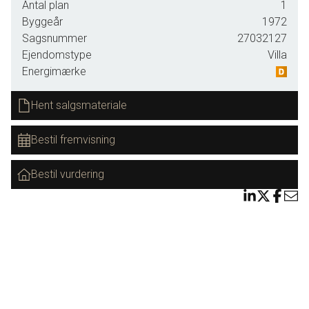
Antal plan
1
hvilket giver en praktisk og nem bolig i hverdagen.
Byggeår
1972
Boligen byder velkommen i en entré med garderobe og
Sagsnummer
27032127
spots i loftet. Derudover findes et gæstetoilet med
Ejendomstype
Villa
håndvaskearrangement, blå klinker og gulvvarme.
Energimærke
Husets hjerte er et hyggeligt køkken/alrum fra Tvis med lyse
Hent salgsmateriale
fyldingslåger og lyst trægulv, hvor der er god plads til både
madlavning og samvær. Den tilstødende stue fremstår lys
Bestil fremvisning
og indbydende med lyst trægulv samt udgang til en
overdækket, lukket terrasse, hvor udelivet kan nydes.
Bestil vurdering
Boligen indeholder desuden et godt børneværelse samt et
rummeligt soveværelse med skydeskabsarrangement og
lyst gulv. Der er mulighed for at etablere et ekstra værelse i
stuen. Godt bryggers med bord, vask og lyse klinker, som
fuldender boligen.
En dejlig villa på en lukket villavej, med en attraktiv
beliggenhed for jer, der ønsker rolige omgivelser tæt på