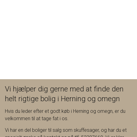
Vi hjælper dig gerne med at finde den
helt rigtige bolig i Herning og omegn
Hvis du leder efter et godt køb i Herning og omegn, er du
velkommen til at tage fat i os.
Vi har en del boliger til salg som skuffesager, og har du et