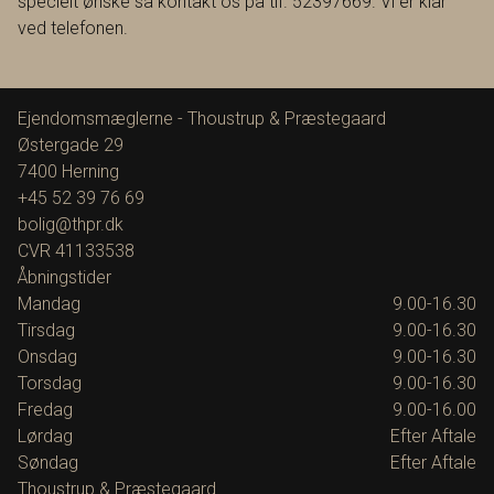
specielt ønske så kontakt os på tlf. 52397669. Vi er klar
ved telefonen.
Ejendomsmæglerne - Thoustrup & Præstegaard
Østergade 29
7400
Herning
+45 52 39 76 69
bolig@thpr.dk
CVR
41133538
Åbningstider
Mandag
9.00-16.30
Tirsdag
9.00-16.30
Onsdag
9.00-16.30
Torsdag
9.00-16.30
Fredag
9.00-16.00
Lørdag
Efter Aftale
Søndag
Efter Aftale
Thoustrup & Præstegaard