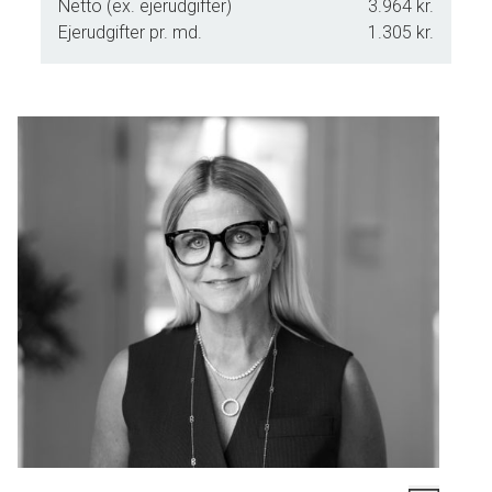
Netto (ex. ejerudgifter)
3.964 kr.
Ejerudgifter pr. md.
1.305 kr.