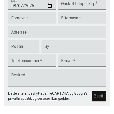
Dato
*
Ønsket tidspunkt på dagen
Fornavn
*
Efternavn
*
Adresse
Postnr
By
Telefonnummer
*
E-mail
*
Besked
Dette site er beskyttet af reCAPTCHA og Google’s
Bestil
privatlivspolitik
og
servicevilkår
gælder.