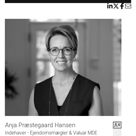
grobund for det gode liv.
Der lægges stor vægt på at minimere miljøpåvirkningen og samtidig sikre
høj livskvalitet for beboerne gennem energieffektive løsninger og
bæredygtige materialer. Regnvandshåndtering er integreret i landskabet,
hvilket beskytter miljøet og skaber attraktive udearealer.
Naboskabet skal være et værdifuldt fællesskab, og med opførelsen af et
fælleshus samt en legeplads i området skabes gode betingelser for at mødes.
Familieliv og en tryg hverdag er i fokus, og Nørretorp skal tiltrække både
ældre, par og aktive familier med børn, som alle værdsætter et stærkt
lokalmiljø og trygge omgivelser.
Anja Præstegaard Hansen
Indehaver - Ejendomsmægler & Valuar MDE