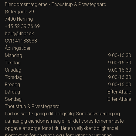
Ejendomsmæglerne - Thoustrup & Præstegaard
Østergade 29
7400
Herning
+45 52 39 76 69
bolig@thpr.dk
CVR
41133538
Åbningstider
Mandag
9.00-16.30
Tirsdag
9.00-16.30
Onsdag
9.00-16.30
Torsdag
9.00-16.30
Fredag
9.00-16.00
Lørdag
Efter Aftale
Søndag
Efter Aftale
Thoustrup & Præstegaard
Lad os sætte gang i dit boligsalg! Som selvstændig og
uafhængig ejendomsmægler, er det vores fornemmeste
opgave at sørge for at du får en vellykket bolighandel.
Kontakt os for en gratis og uforpligtende vurdering.