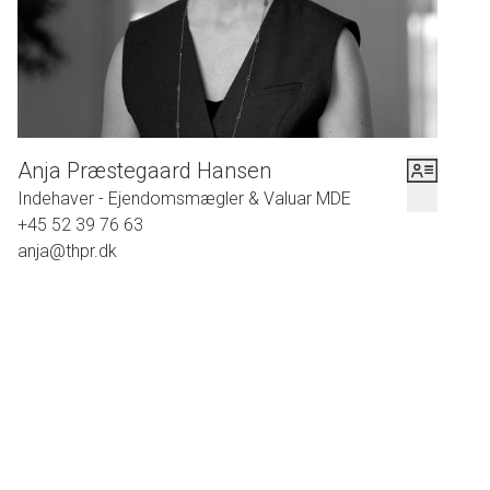
af slagsen. Den elegante fortrappe og den smukke entre byder villaens
gæster velkommen på fornemmeste vis. Den flotte svungne trappe til villaens
1. sal og et skønt kig til alrummet er det første der møder dig i denne villa.
Villaens hjerte og familiens samlingspunkt er uden tvivl det store og helt
enestående køkken og alrum/spisestue. Som noget helt unikt i denne villa er
køkkenet etableret med en helt fantastisk udsigt og udgang direkte til den
Anja Præstegaard Hansen
høje træterrasse, hvor solen nydes med en dejlig kop kaffe eller et køligt glas
Indehaver - Ejendomsmægler & Valuar MDE
rosévin på en en lun sommeraften. Køkkenet er fra HTH med lyse fronter,
+45 52 39 76 63
Vola armatur og en lækker corianbordplade. Og hvis madlavning er en af de
anja@thpr.dk
store interesser, så finder du her et dejlig stort gaskomfur, der gør
tilberedningen til en leg. I køkkenet er der lagt flotte klinker med gulvvarme.
Hvis man godt kan lide at have gæster eller bare engang i mellem synes det
er dejligt at dække op til hele familien, så er muligheden her i det dejlige
store alrum. Her har man et fantastisk kig til køkkenet og samtidig et
fantastisk lysindfald fra de smukke sprossede vinduer hele vejen rundt. Den
hyggelige stue ligger i en vinkel og det store alrum og stue bindes smukt
sammen af det flotte lyse sildebensparket. Her i villaens stueplan er der også