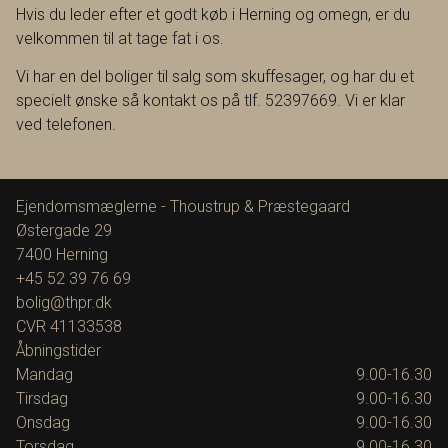
Hvis du leder efter et godt køb i Herning og omegn, er du
allerede i dag, vi er klar til at fremvise villaen.
velkommen til at tage fat i os.
Vi har en del boliger til salg som skuffesager, og har du et
specielt ønske så kontakt os på tlf. 52397669. Vi er klar
ved telefonen.
Ejendomsmæglerne - Thoustrup & Præstegaard
Østergade 29
7400
Herning
+45 52 39 76 69
bolig@thpr.dk
CVR
41133538
Åbningstider
Mandag
9.00-16.30
Tirsdag
9.00-16.30
Onsdag
9.00-16.30
Torsdag
9.00-16.30