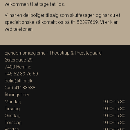
velkommen til at tage fat i os.
Vi har en del boliger til salg som skuffesager, og har du et
specielt ønske så kontakt os på tlf. 52397669. Vi er klar
ved telefonen.
Ejendomsmæglerne - Thoustrup & Præstegaard
Østergade 29
7400
Herning
+45 52 39 76 69
bolig@thpr.dk
CVR
41133538
Åbningstider
Mandag
9.00-16.30
Tirsdag
9.00-16.30
Onsdag
9.00-16.30
Torsdag
9.00-16.30
Fredag
9.00-16.00