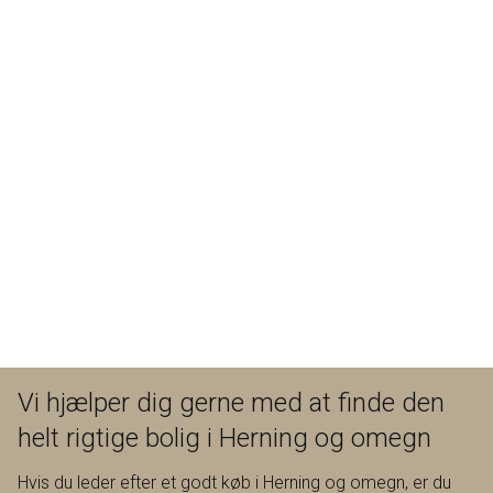
Denne villa er virkelig en villa, der skal opleves. Ring for en
fremvisning, og lad mig give dig oplevelsen af være et med
naturen.
Vi hjælper dig gerne med at finde den
helt rigtige bolig i Herning og omegn
Hvis du leder efter et godt køb i Herning og omegn, er du