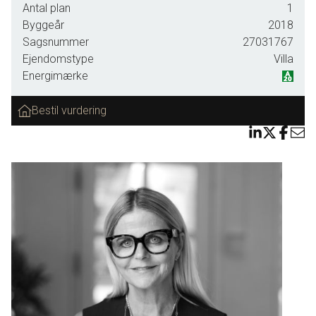
Antal plan
1
Ikast golfklub få meter derfra, og får man gæster en aften,
Byggeår
2018
hvor man ikke gider madlavningen, så ligger den fantastiske
Sagsnummer
27031767
Restaurant Kant lige rundt om hjørnet. Er man mere til en
Ejendomstype
Villa
løbetur i skoven... på med skoene og lad dig afstresse af
Energimærke
alt det grønne. Denne villa byder på alt, hvad hjertet
begærer - sæt dig tilbage og nyd livet, alt er lige omkring
Bestil vurdering
dig.
Udover den storslåede udsigt, er den moderne og
indflytningsklare villa beliggende i et attraktivt, nyopført
kvarter med fokus på familieliv og trygge omgivelser.
Området er ideelt for børnefamilier, og ikke langt fra
pasningsmuligheder. Villaen byder på moderne komfort, en
god planløsning samt gode kvalitetsmaterialer.
Villaen byder på en lys og indbydende entre i åben
forbindelse med resten af boligen. Fra entreen er der to trin
ned til lækkert stort køkken/alrum med store vinduespartier,
som skaber det smukkeste maleri. Køkkenet, som er fra